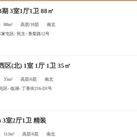
 3室1厅1卫 88㎡
88m²
高层/18层
南北
苏家屯区
-
民主
- 香梨路12号
(北) 1室 1厅 1卫 35㎡
35m²
高层/6层
南北
屯区
-
临湖
- 丁香街216-D1号
 3室2厅1卫 精装
113m²
高层/6层
南北