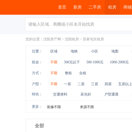
首页
新房
二手房
租房
商铺
您的位置：
沈阳房产网
>
沈阳租房
>
苏家屯区租房
位置：
区域
地铁
小区
地图
租金：
不限
500元以下
500-1000元
1000-2000元
方式：
不限
整租
合租
户型：
不限
一居
二居
三居
四居
五居以
特色：
交通便利
采光好
户型通透
更多：
装修不限
来源不限
全部