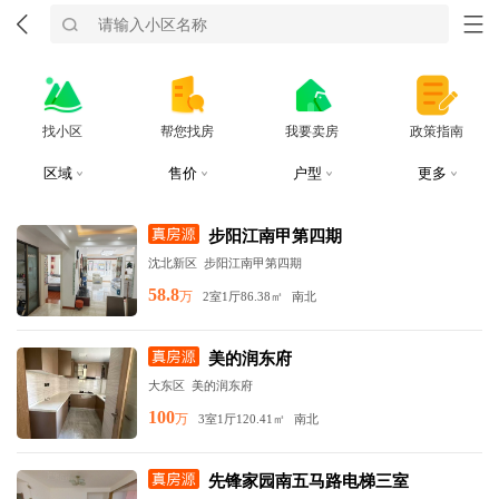
找小区
帮您找房
我要卖房
政策指南
区域
售价
户型
更多
步阳江南甲第四期
沈北新区
步阳江南甲第四期
58.8
万
2室1厅
86.38㎡
南北
美的润东府
大东区
美的润东府
100
万
3室1厅
120.41㎡
南北
先锋家园南五马路电梯三室