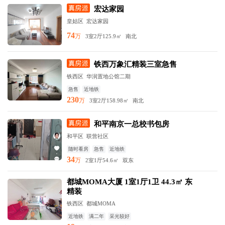
宏达家园
皇姑区
宏达家园
74
万
3室2厅
125.9㎡
南北
铁西万象汇精装三室急售
铁西区
华润置地公馆二期
急售
近地铁
230
万
3室2厅
158.98㎡
南北
和平南京一总校书包房
和平区
联营社区
随时看房
急售
近地铁
34
万
2室1厅
54.6㎡
双东
都城MOMA大厦 1室1厅1卫 44.3㎡ 东
精装
铁西区
都城MOMA
近地铁
满二年
采光较好