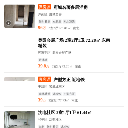
府城名著多层洋房
浑南区 府城名著
随时看房
次新房
南北通透
96
万
3室2厅
123.81㎡
南北
奥园会展广场 2室2厅1卫 72.28㎡ 东南
精装
苏家屯区 奥园会展广场
近地铁
39.8
万
2室2厅
72.28㎡
东南
户型方正 近地铁
于洪区 紫郡城南区
南北通透
近地铁
户型方正
39
万
2室2厅
77.73㎡
南北
沈电社区 2室1厅1卫 61.44㎡
和平区 沈电社区
急售
随时看房
近地铁