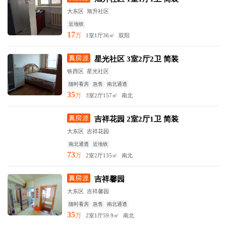
大东区 旭升社区
近地铁
17
万
1室1厅
36㎡
双阳
星光社区 3室2厅2卫 简装
铁西区 星光社区
随时看房
急售
南北通透
35
万
3室2厅
157㎡
南北
吉祥花园 2室2厅1卫 简装
大东区 吉祥花园
南北通透
近地铁
73
万
2室2厅
135㎡
南北
吉祥馨园
大东区 吉祥馨园
随时看房
急售
南北通透
35
万
2室1厅
59.9㎡
南北