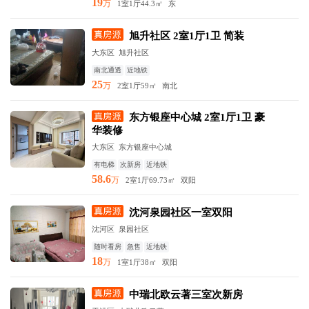
19
万
1室1厅
44.3㎡
东
旭升社区 2室1厅1卫 简装
大东区 旭升社区
南北通透
近地铁
25
万
2室1厅
59㎡
南北
东方银座中心城 2室1厅1卫 豪
华装修
大东区 东方银座中心城
有电梯
次新房
近地铁
58.6
万
2室1厅
69.73㎡
双阳
沈河泉园社区一室双阳
沈河区 泉园社区
随时看房
急售
近地铁
18
万
1室1厅
38㎡
双阳
中瑞北欧云著三室次新房