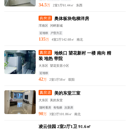
34.5
万
2室1厅
61.44㎡
东西
奥体板块电梯洋房
浑南区 河畔新城
近地铁
户型方正
135
万
4室2厅
142.68㎡
南北
地铁口 望花新村 一楼 南向 精
装 地热 带院
大东区 望花安居小区
近地铁
42
万
2室1厅
58㎡
双阳
美的东堂三室
大东区 美的东堂
随时看房
有电梯
次新房
90
万
3室2厅
101.86㎡
南北
凌云佳园 2室2厅1卫 91.6㎡