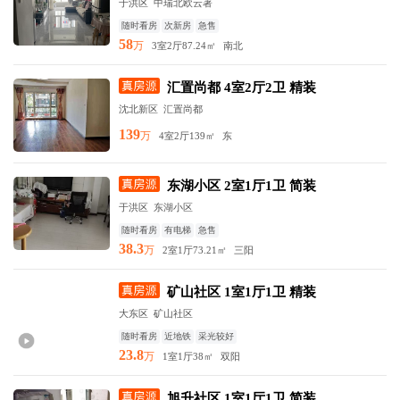
于洪区 中瑞北欧云著
随时看房
次新房
急售
58
万
3室2厅
87.24㎡
南北
汇置尚都 4室2厅2卫 精装
沈北新区 汇置尚都
139
万
4室2厅
139㎡
东
东湖小区 2室1厅1卫 简装
于洪区 东湖小区
随时看房
有电梯
急售
38.3
万
2室1厅
73.21㎡
三阳
矿山社区 1室1厅1卫 精装
大东区 矿山社区
随时看房
近地铁
采光较好
23.8
万
1室1厅
38㎡
双阳
旭升社区 1室1厅1卫 简装