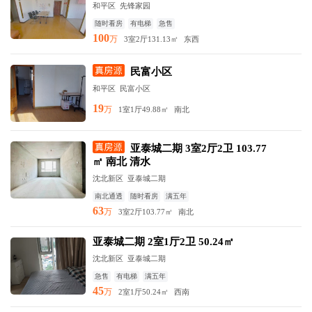
和平区
先锋家园
随时看房
有电梯
急售
100
万
3室2厅
131.13㎡
东西
民富小区
和平区
民富小区
19
万
1室1厅
49.88㎡
南北
亚泰城二期 3室2厅2卫 103.77
㎡ 南北 清水
沈北新区
亚泰城二期
南北通透
随时看房
满五年
63
万
3室2厅
103.77㎡
南北
亚泰城二期 2室1厅2卫 50.24㎡
沈北新区
亚泰城二期
急售
有电梯
满五年
45
万
2室1厅
50.24㎡
西南