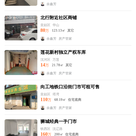
余鑫芳
北行附近社区商铺
皇姑区
华山
80
万
123.13㎡
其它
余鑫芳
房产管家
莲花新村独立产权车库
沈河区
万莲
14
万
21.78㎡
其它
余鑫芳
房产管家
向工地铁口沿街门市可租可售
皇姑区
塔湾
110
万
68.19㎡
住宅底商
余鑫芳
房产管家
狮城经典一手门市
铁西区
沈辽路
160
万
200㎡
住宅底商