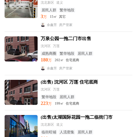
沈北新区
道义
居民人群
繁华地段
3
万
15㎡
其它
余鑫芳
房产管家
万泉公园一拖二门市出售
沈河区
万莲
成熟商圈
繁华地段
居民人群
180
万
202㎡
住宅底商
余鑫芳
房产管家
(出售) 沈河区 万莲 住宅底商
沈河区
万莲
繁华地段
居民人群
223
万
199㎡
住宅底商
(出售)太湖国际花园一拖二临街门市
沈北新区
道义
临街旺铺
人流密集
居民人群