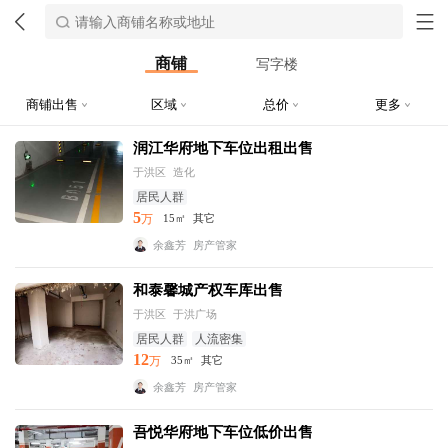
商铺
写字楼
商铺出售
区域
总价
更多
润江华府地下车位出租出售
于洪区
造化
居民人群
5
万
15㎡
其它
余鑫芳
房产管家
和泰馨城产权车库出售
于洪区
于洪广场
居民人群
人流密集
12
万
35㎡
其它
余鑫芳
房产管家
吾悦华府地下车位低价出售