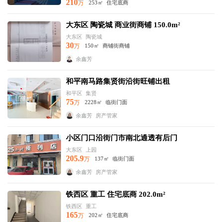
210
万
253㎡
住宅底商
大东区 陶瓷城 商业街商铺 150.0m²
大东区
陶瓷城
30
万
150㎡
商铺街商铺
余鑫芳
和平南马路集贤街沿街旺铺出租
和平区
集贤
75
万
2228㎡
临街门面
余鑫芳
房产管家
小区门口沿街门市南北通透有后门
大东区
上园
205.9
万
137㎡
临街门面
余鑫芳
房产管家
铁西区 重工 住宅底商 202.0m²
铁西区
重工
165
万
202㎡
住宅底商