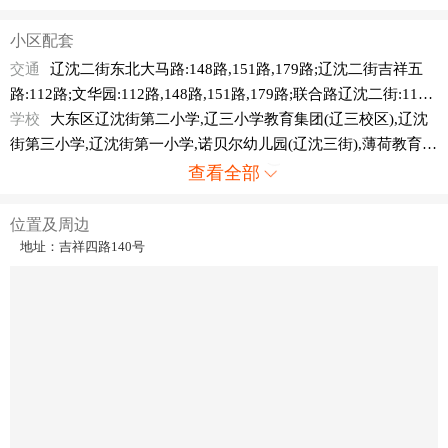
小区配套
交通
辽沈二街东北大马路:148路,151路,179路;辽沈二街吉祥五
路:112路;文华园:112路,148路,151路,179路;联合路辽沈二街:115
路,126路,177路,253路,256路,258路,289路;大北边门:211路,213
学校
大东区辽沈街第二小学,辽三小学教育集团(辽三校区),辽沈
路,221路,229路,258路,259路,298路
街第三小学,辽沈街第一小学,诺贝尔幼儿园(辽沈三街),薄荷教育,
正大幼儿园,学前教育,欣颖双语幼儿园,瑞乐宝贝托管中心
查看全部
位置及周边
地址：吉祥四路140号