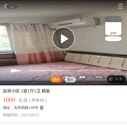
1
/
5
视频
图片
吉祥小区 1室1厅1卫 精装
1000
元/月 ( 半年付 )
地址：吉祥四路140号
审核时间：2025-09-22