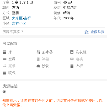
厅室
1 室 1 厅 1 卫
面积
40 m²
朝向
东西
楼层
中层/7层
方式
整租
装修
精装
区域
大东区
-
吉祥
年代
2000年
小区
吉祥小区
房源不真实？
虚假举报
房屋配置
床
热水器
洗衣机
空调
冰箱
电视
宽带
沙发
衣柜
暖气
房源描述
无
郑重提示：请您在签订合同之前，切勿支付任何形式的费用，以
免上当受骗。