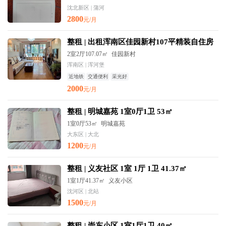
沈北新区 | 蒲河
2800
元/月
整租 | 出租浑南区佳园新村107平精装自住房
2室2厅107.07㎡
佳园新村
浑南区 | 浑河堡
近地铁
交通便利
采光好
2000
元/月
整租 | 明城嘉苑 1室0厅1卫 53㎡
1室0厅53㎡
明城嘉苑
大东区 | 大北
1200
元/月
整租 | 义友社区 1室 1厅 1卫 41.37㎡
1室1厅41.37㎡
义友小区
沈河区 | 北站
1500
元/月
整租 | 崇东小区 1室1厅1卫 40㎡