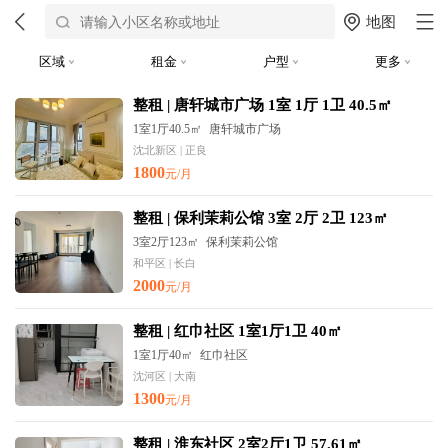
地图
区域
租金
户型
更多
整租 | 唐轩城市广场 1室 1厅 1卫 40.5㎡
1室1厅40.5㎡
唐轩城市广场
沈北新区 | 正良
1800
元/月
整租 | 保利茉莉公馆 3室 2厅 2卫 123㎡
3室2厅123㎡
保利茉莉公馆
和平区 | 长白
2000
元/月
整租 | 红巾社区 1室1厅1卫 40㎡
1室1厅40㎡
红巾社区
沈河区 | 大南
1300
元/月
整租 | 淮东社区 2室2厅1卫 57.61㎡