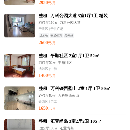
2950
元/月
整租 | 万科公园大道 3室1厅1卫 精装
3室1厅110㎡
万科公园大道
于洪区 | 于洪广场
近地铁
交通便利
采光好
2600
元/月
整租 | 平顺社区 2室1厅1卫 52㎡
2室1厅52㎡
平顺社区
沈河区 | 中街
1400
元/月
整租 | 万科铁西蓝山 2室 1厅 1卫 80㎡
2室1厅80㎡
万科铁西蓝山
铁西区 | 启工
1650
元/月
整租 | 汇置尚岛 3室2厅2卫 105㎡
3室2厅105㎡
汇置尚岛