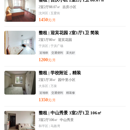
整租 | 吉庆小区 2室2厅1卫 88.07㎡
2室2厅88.07㎡
吉庆小区
沈河区 | 五爱街
1450
元/月
整租 | 迎宾花园 2室1厅1卫 简装
2室1厅80㎡
迎宾花园
于洪区 | 于洪广场
近地铁
交通便利
采光好
1200
元/月
整租 | 学校附近，精装
2室1厅38㎡
园中里小区
大东区 | 万泉
近地铁
交通便利
精装修
1350
元/月
整租 | 中山秀景 3室2厅1卫 106㎡
3室2厅106㎡
中山秀景
和平区 | 马路湾