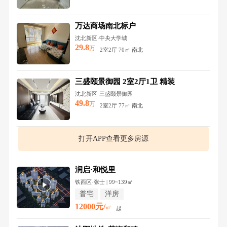
万达商场南北标户
沈北新区·中央大学城
29.8
万
2室2厅 70㎡ 南北
三盛颐景御园 2室2厅1卫 精装
沈北新区·三盛颐景御园
49.8
万
2室2厅 77㎡ 南北
打开APP查看更多房源
润启·和悦里
铁西区·张士 | 99~139㎡
普宅
洋房
12000元/
㎡
起