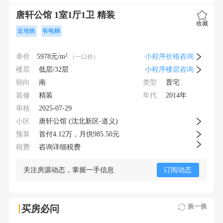
唐轩公馆 1室1厅1卫 精装
收藏
近地铁
有电梯
单价
5978
元/m²
小程序价格咨询
（一口价）
楼层
低层/32层
小程序楼层咨询
朝向
类型
南
普宅
装修
年代
精装
2014年
审核
2025-07-29
小区
唐轩公馆 (沈北新区-道义)
预算
首付
4.12
万，月供
985.50元
税费
咨询详细税费
关注房源动态，掌握一手信息
订阅动态
换一换
买房必问