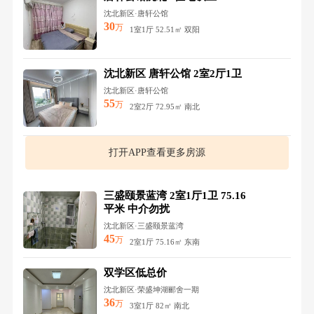
沈北新区·唐轩公馆
30
万
1室1厅 52.51㎡ 双阳
沈北新区 唐轩公馆 2室2厅1卫
沈北新区·唐轩公馆
55
万
2室2厅 72.95㎡ 南北
打开APP查看更多房源
三盛颐景蓝湾 2室1厅1卫 75.16
平米 中介勿扰
沈北新区·三盛颐景蓝湾
45
万
2室1厅 75.16㎡ 东南
双学区低总价
沈北新区·荣盛坤湖郦舍一期
36
万
3室1厅 82㎡ 南北