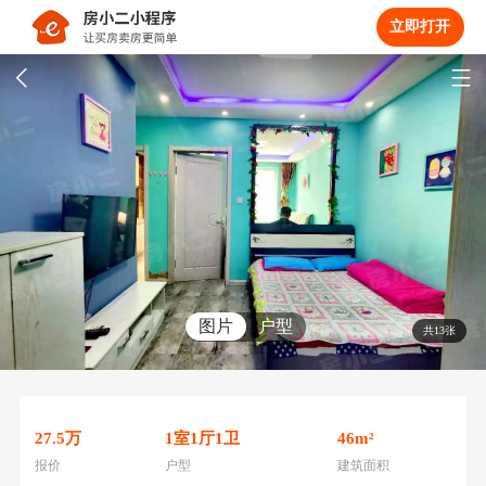
立即打开
图片
户型
共13张
27.5
万
1
室
1
厅
1
卫
46
m²
报价
户型
建筑面积