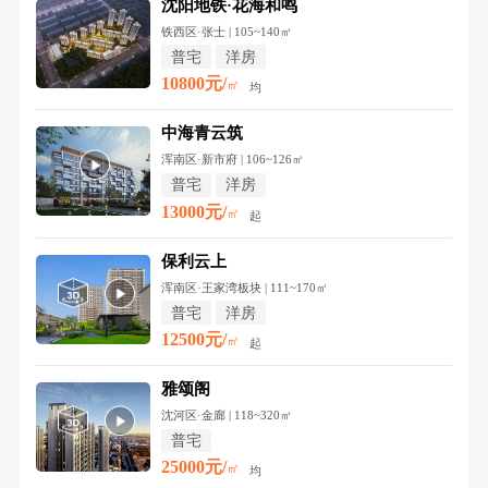
沈阳地铁·花海和鸣
铁西区·张士 | 105~140㎡
普宅
洋房
10800元/
㎡
均
中海青云筑
浑南区·新市府 | 106~126㎡
普宅
洋房
13000元/
㎡
起
保利云上
浑南区·王家湾板块 | 111~170㎡
普宅
洋房
12500元/
㎡
起
雅颂阁
沈河区·金廊 | 118~320㎡
普宅
25000元/
㎡
均